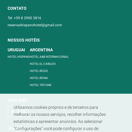
CONTATO
Tel. +59 8 2900 3816
reservashispanohotel@gmail.com
NOSSOS HOTÉIS
URUGUAI
ARGENTINA
HOTEL HISPANO
HOTEL A&B INTERNACIONAL
HOTEL EL CABILDO
HOTEL REGIS
HOTEL REINA
HOTEL TRITONE
SIGA-NOS
Utilizamos cookies próprios e de terceiros para
melhorar os nossos serviços, recolher informações
estatísticas e apresentar anúncios. Ao selecionar
JURÍDICO
"Configurações" você pode configurar o uso de