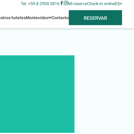
Tel. +59 8 2900 3816
Mi reserva
Check-in online
ES
RESERVAR
stros hoteles
Montevideo
Contacto