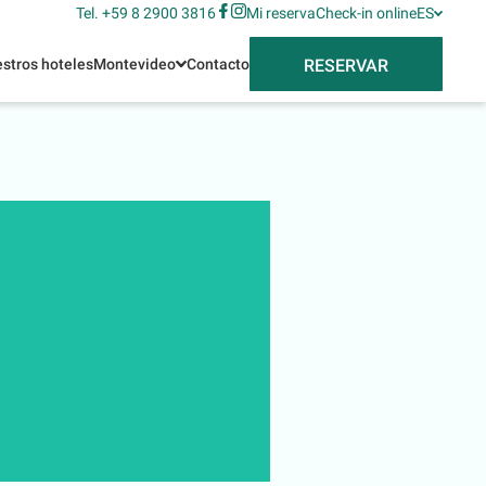
Tel. +59 8 2900 3816
Mi reserva
Check-in online
ES
RESERVAR
stros hoteles
Montevideo
Contacto