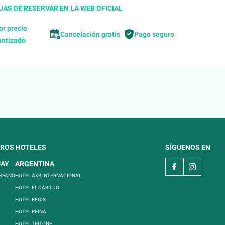
AS DE RESERVAR EN LA WEB OFICIAL
or precio
Cancelación gratis
Pago seguro
antizado
ROS HOTELES
SÍGUENOS EN
UAY
ARGENTINA
ISPANO
HOTEL A&B INTERNACIONAL
HOTEL EL CABILDO
HOTEL REGIS
HOTEL REINA
HOTEL TRITONE