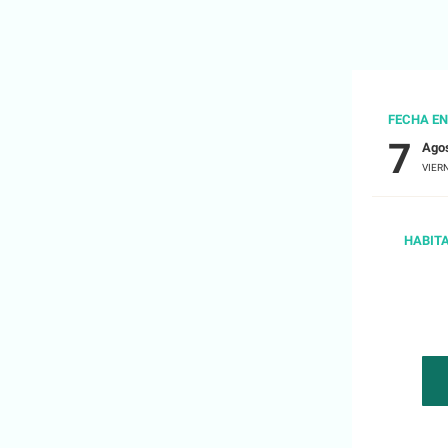
FECHA E
7
Agos
VIER
HABIT