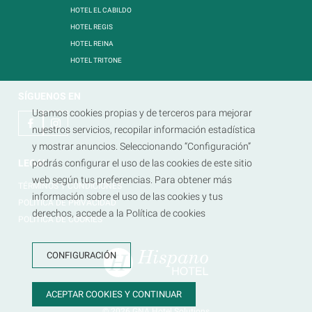
HOTEL EL CABILDO
HOTEL REGIS
HOTEL REINA
HOTEL TRITONE
SÍGUENOS EN
Usamos cookies propias y de terceros para mejorar
nuestros servicios, recopilar información estadística
y mostrar anuncios. Seleccionando “Configuración”
LEGAL
podrás configurar el uso de las cookies de este sitio
web según tus preferencias. Para obtener más
TÉRMINOS Y CONDICIONES
información sobre el uso de las cookies y tus
POLÍTICA DE PRIVACIDAD
derechos, accede a la Política de cookies
POLÍTICA DE COOKIES
CONFIGURACIÓN
ACEPTAR COOKIES Y CONTINUAR
© 2026
GNA Hotel Solutions