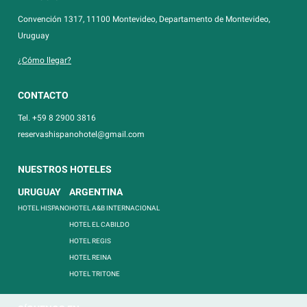
Convención 1317, 11100 Montevideo, Departamento de Montevideo,
Uruguay
¿Cómo llegar?
CONTACTO
Tel. +59 8 2900 3816
reservashispanohotel@gmail.com
NUESTROS HOTELES
URUGUAY
ARGENTINA
HOTEL HISPANO
HOTEL A&B INTERNACIONAL
HOTEL EL CABILDO
HOTEL REGIS
HOTEL REINA
HOTEL TRITONE